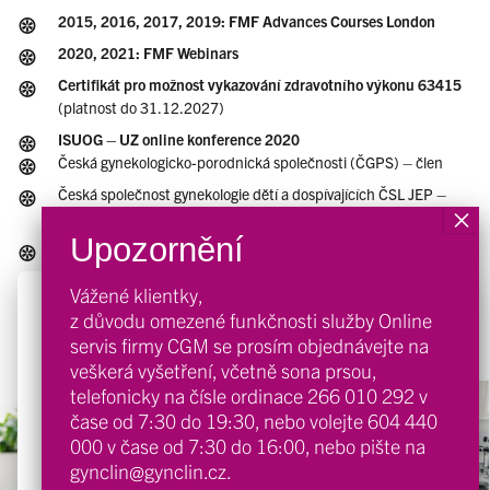
2015, 2016, 2017, 2019: FMF Advances Courses London
2020, 2021: FMF Webinars
Certifikát pro možnost vykazování zdravotního výkonu 63415
(platnost do 31.12.2027)
ISUOG – UZ online konference 2020
Česká gynekologicko-porodnická společnosti (ČGPS) – člen
Česká společnost gynekologie dětí a dospívajících ČSL JEP –
člen výboru
sekce Gynekologie dětí dospívajících ČGPS – člen výboru
sekce UZ diagnostiky ČGPS – člen
Vážené klientky,
Náš web používá cookies 🍪
The International Society of Ultrasound in Obstetrics and
z důvodu omezené funkčnosti služby Online
Gynecology (ISUOG)
Tento web používá k poskytování služeb, personalizaci
servis firmy CGM se prosím objednávejte na
reklam a analýze návštěvnosti soubory cookie.
veškerá vyšetření, včetně sona prsou,
telefonicky na čísle ordinace
266 010 292
v
čase od 7:30 do 19:30, nebo volejte
604 440
Přijmout
000
v čase od 7:30 do 16:00, nebo pište na
gynclin@gynclin.cz
.
Nastavení