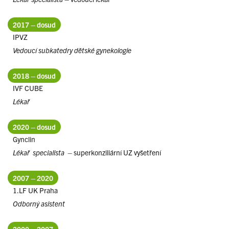
2017 – dosud
IPVZ
Vedoucí subkatedry dětské gynekologie
2018 – dosud
IVF CUBE
Lékař
2020 – dosud
Gynclin
Lékař specialista
– superkonziliární UZ vyšetření
2007 – 2020
1.LF UK Praha
Odborný asistent