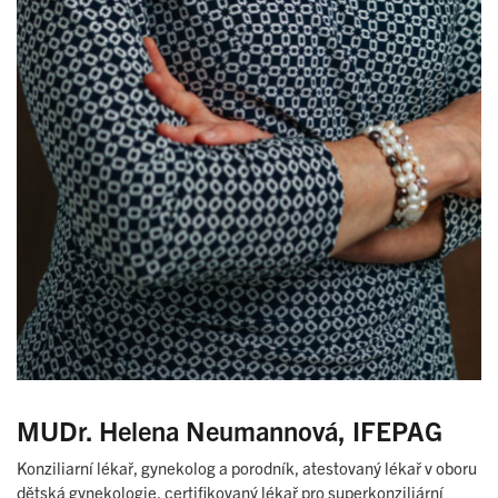
MUDr. Helena Neumannová, IFEPAG
Konziliarní lékař, gynekolog a porodník, atestovaný lékař v oboru
dětská gynekologie, certifikovaný lékař pro superkonziliární