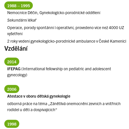
1988 – 1995
Nemocnice Děčín, Gynekologicko-porodnické oddělení
Sekundární lékař
Operace, porody spontánní i operativní, provedeno více než 4000 UZ
vyšetření
2 roky vedení gynekologicko-porodnické ambulance v České Kamenici
Vzdělání
2014
IFEPAG
(International fellowship on pediatric and adolescent
gynecology)
2006
Atestace v oboru dětská gynekologie
odborná práce na téma „Zánětlivá onemocnění zevních a vnitřních
rodidel u dětí a dospívajících“
1998