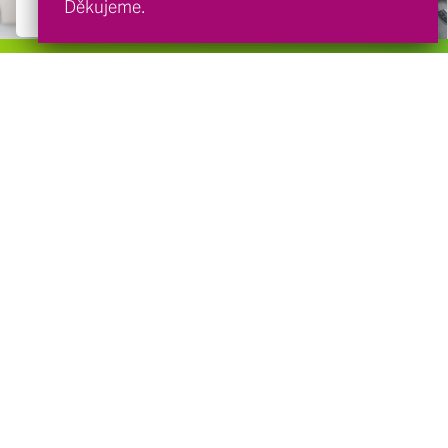
Děkujeme.
Objednávejte se, prosím, přes
online servis
, nebo volejte
+420 266 010 292
.
Gynclin s.r.o.
Lovosická 440/40
190 00 Praha
Kontakty
gynclin@gynclin.cz
IČ
24234559
Ordinační doba