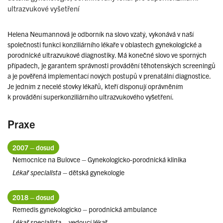
ultrazvukové vyšetření
Helena Neumannová je odborník na slovo vzatý, vykonává v naší
společnosti funkci konziliárního lékaře v oblastech gynekologické a
porodnické ultrazvukové diagnostiky. Má konečné slovo ve sporných
případech, je garantem správnosti provádění těhotenských screeningů
a je pověřená implementací nových postupů v prenatální diagnostice.
Je jedním z necelé stovky lékařů, kteří disponují oprávněním
k provádění superkonziliárního ultrazvukového vyšetření.
Praxe
2007 – dosud
Nemocnice na Bulovce – Gynekologicko-porodnická klinika
Lékař specialista
– dětská gynekologie
2018 – dosud
Remedis gynekologicko – porodnická ambulance
Lékař specialista
– vedoucí lékař